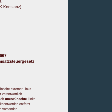
H.
WK Konstanz)
0667
msatzsteuergesetz
 Inhalte externer Links.
r verantwortlich.
noch
unerwünschte
Links
kanntwerden entfernt.
ch vorhanden.