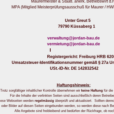
Maurermeister & Staatl. anerk. Betriebswirt d.
MPA (Mitglied Meisterprüfungsausschuß für Maurer / H
Unter Greut 5
79790 Küssaberg 1
verwaltung@jordan-
bau.de
vermietung@jordan-
bau.de
I
Registergericht: Freiburg HRB 62
Umsatzsteuer-
Identifikationsnummer gemäß § 27a U
USt.-
ID-
Nr. DE 142832542
Haftungshinweis:
Trotz sorgfältiger inhaltlicher Kontrolle übernehmen wir
keine Haftung
für die
Für die Inhalte der verlinkten Seiten sind ausschließlich deren Betreibe
iese Webseiten werden
regelmässig
überprüft und aktualisiert. Sollten den
oder Bilder auf diesen Seiten eingebunden werden, so werden diese nach Be
Alle Angebote sind freibleibend und bedürfen der Rückfrage, ob no